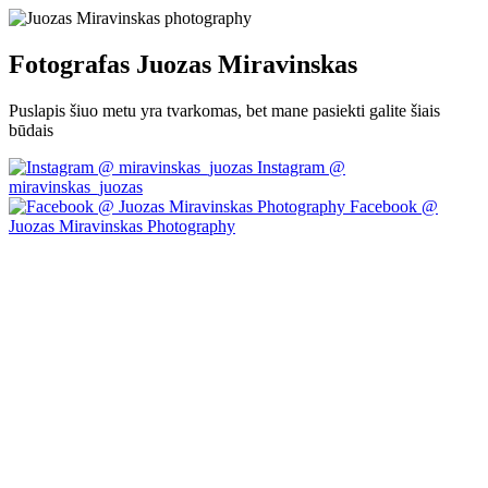
Fotografas Juozas Miravinskas
Puslapis šiuo metu yra tvarkomas, bet mane pasiekti galite šiais
būdais
Instagram @
miravinskas_juozas
Facebook @
Juozas Miravinskas Photography