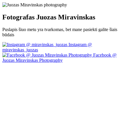
Fotografas Juozas Miravinskas
Puslapis šiuo metu yra tvarkomas, bet mane pasiekti galite šiais
būdais
Instagram @
miravinskas_juozas
Facebook @
Juozas Miravinskas Photography