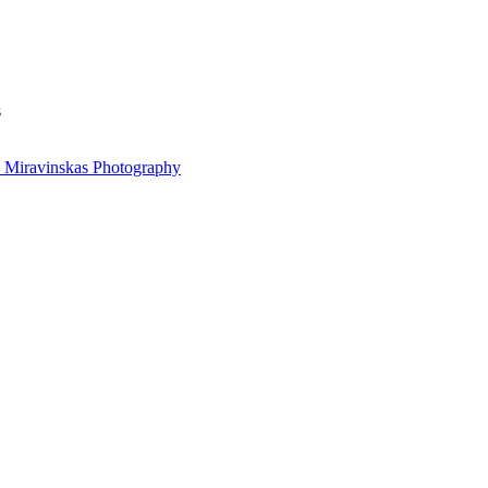
s
 Miravinskas Photography