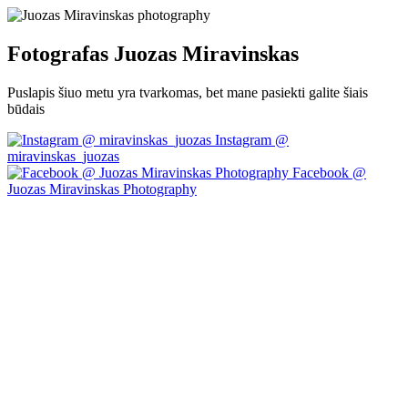
Fotografas Juozas Miravinskas
Puslapis šiuo metu yra tvarkomas, bet mane pasiekti galite šiais
būdais
Instagram @
miravinskas_juozas
Facebook @
Juozas Miravinskas Photography