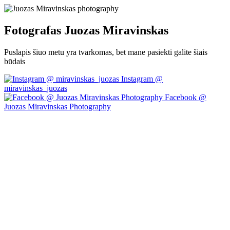
Fotografas Juozas Miravinskas
Puslapis šiuo metu yra tvarkomas, bet mane pasiekti galite šiais
būdais
Instagram @
miravinskas_juozas
Facebook @
Juozas Miravinskas Photography