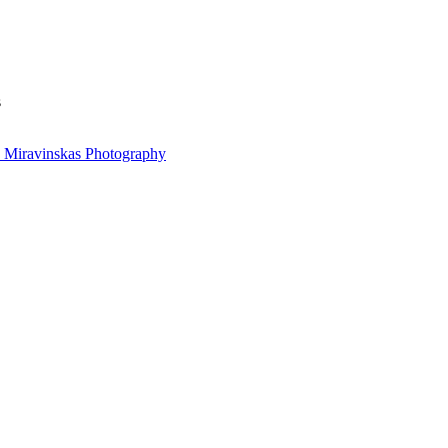
s
 Miravinskas Photography