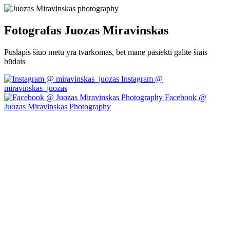
Fotografas Juozas Miravinskas
Puslapis šiuo metu yra tvarkomas, bet mane pasiekti galite šiais
būdais
Instagram @
miravinskas_juozas
Facebook @
Juozas Miravinskas Photography