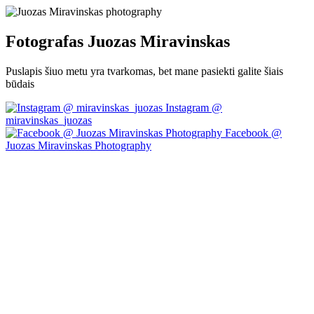
Fotografas Juozas Miravinskas
Puslapis šiuo metu yra tvarkomas, bet mane pasiekti galite šiais
būdais
Instagram @
miravinskas_juozas
Facebook @
Juozas Miravinskas Photography