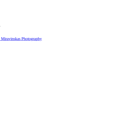
s
 Miravinskas Photography