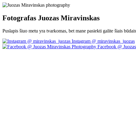
Fotografas Juozas Miravinskas
Puslapis šiuo metu yra tvarkomas, bet mane pasiekti galite šiais būdai
Instagram @ miravinskas_juozas
Facebook @ Juozas