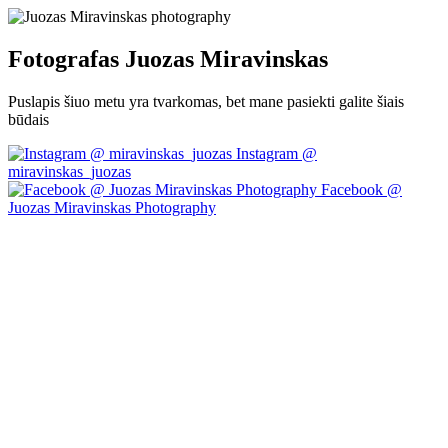
Fotografas Juozas Miravinskas
Puslapis šiuo metu yra tvarkomas, bet mane pasiekti galite šiais
būdais
Instagram @
miravinskas_juozas
Facebook @
Juozas Miravinskas Photography