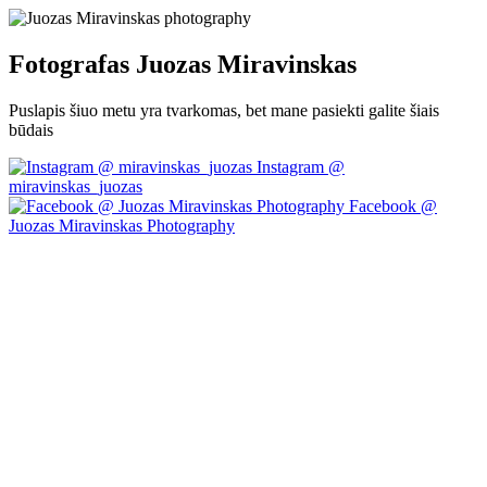
Fotografas Juozas Miravinskas
Puslapis šiuo metu yra tvarkomas, bet mane pasiekti galite šiais
būdais
Instagram @
miravinskas_juozas
Facebook @
Juozas Miravinskas Photography