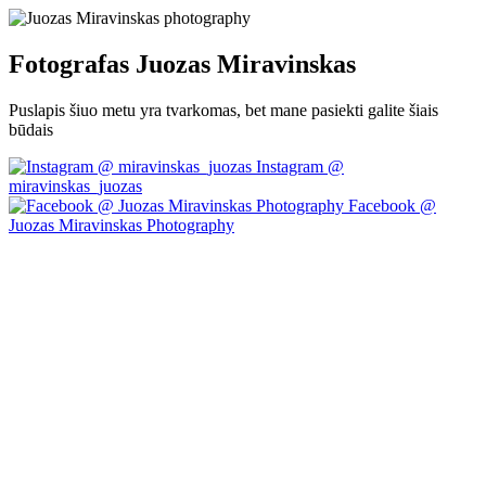
Fotografas Juozas Miravinskas
Puslapis šiuo metu yra tvarkomas, bet mane pasiekti galite šiais
būdais
Instagram @
miravinskas_juozas
Facebook @
Juozas Miravinskas Photography