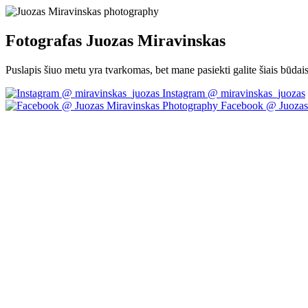
Fotografas Juozas Miravinskas
Puslapis šiuo metu yra tvarkomas, bet mane pasiekti galite šiais būdai
Instagram @ miravinskas_juozas
Facebook @ Juozas