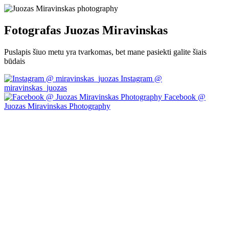
Fotografas Juozas Miravinskas
Puslapis šiuo metu yra tvarkomas, bet mane pasiekti galite šiais
būdais
Instagram @
miravinskas_juozas
Facebook @
Juozas Miravinskas Photography